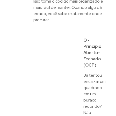
Isso torna o código mais organizado e
mais fácil de manter. Quando algo dá
errado, você sabe exatamente onde
procurar.
O -
Princípio
Aberto-
Fechado
(OCP)
Já tentou
encaixar um
quadrado
em um
buraco
redondo?
Não