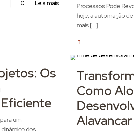
0
Leia mais
Processos Pode Revo
hoje, a automação de
mais
[…]
2
ojetos: Os
Transform
m
Como Alo
Eficiente
Desenvol
Alavancar
 para um
 dinâmico dos