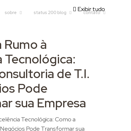
Exibir tudo
sobre
status 200 blog
contato
a Rumo à
a Tecnológica:
sultoria de T.I.
ios Pode
ar sua Empresa
elência Tecnológica: Como a
de Negócios Pode Transformar sua