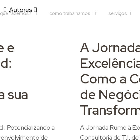
Autores
 que fazemos?
como trabalhamos
serviços
e e
A Jornad
d:
Excelênci
Como a Con
a sua
de Negóc
Transform
 : Potencializando a
A Jornada Rumo à Exc
esenvolvimento de
Consultoria de T.I. 