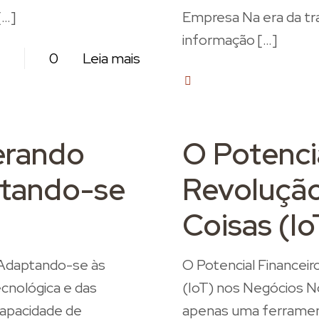
[…]
Empresa Na era da tra
informação
[…]
0
Leia mais
0
erando
O Potencia
ptando-se
Revolução
Coisas (I
 Adaptando-se às
O Potencial Financeir
cnológica e das
(IoT) nos Negócios N
apacidade de
apenas uma ferrament