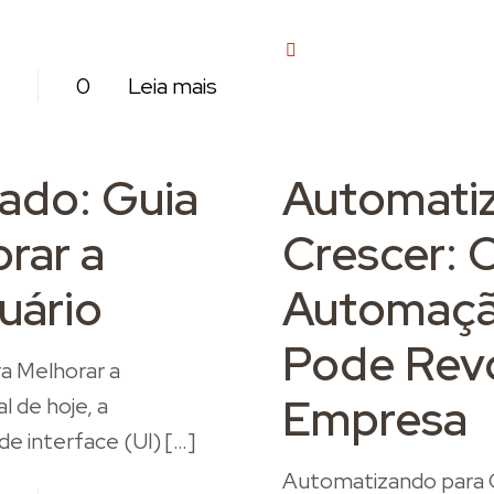
0
0
Leia mais
ado: Guia
Automati
rar a
Crescer: 
uário
Automaçã
Pode Revo
ra Melhorar a
Empresa
l de hoje, a
de interface (UI)
[…]
Automatizando para 