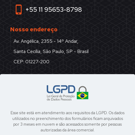
+55 11 95653-8798
Nosso endereço
Av. Angélica, 2355 - 14º Andar,
Santa Cecília, São Paulo, SP - Brasil
CEP: 01227-200
Esse site está em atendimento aos requisitos da LGPD. Os dados
utilizados no preenchimento dos formulários ficam arquivados
por 3 meses em nuvem e são acessados somente por pessoas
autorizadas da área comercial.